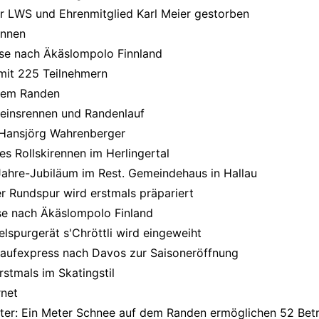
er LWS und Ehrenmitglied Karl Meier gestorben
rennen
se nach Äkäslompolo Finnland
 mit 225 Teilnehmern
dem Randen
einsrennen und Randenlauf
 Hansjörg Wahrenberger
tes Rollskirennen im Herlingertal
Jahre-Jubiläum im Rest. Gemeindehaus in Hallau
 Rundspur wird erstmals präpariert
e nach Äkäslompolo Finland
spurgerät s'Chröttli wird eingeweiht
laufexpress nach Davos zur Saisoneröffnung
rstmals im Skatingstil
net
ter: Ein Meter Schnee auf dem Randen ermöglichen 52 Bet