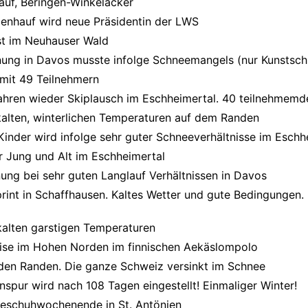
uf, Beringen-Winkelacker
genhauf wird neue Präsidentin der LWS
st im Neuhauser Wald
nung in Davos musste infolge Schneemangels (nur Kunstsc
mit 49 Teilnehmern
ahren wieder Skiplausch im Eschheimertal. 40 teilnehmemd
alten, winterlichen Temperaturen auf dem Randen
Kinder wird infolge sehr guter Schneeverhältnisse im Eschh
ür Jung und Alt im Eschheimertal
ung bei sehr guten Langlauf Verhältnissen in Davos
rint in Schaffhausen. Kaltes Wetter und gute Bedingungen. 
kalten garstigen Temperaturen
se im Hohen Norden im finnischen Aekäslompolo
den Randen. Die ganze Schweiz versinkt im Schnee
spur wird nach 108 Tagen eingestellt! Einmaliger Winter!
eschuhwochenende in St. Antönien