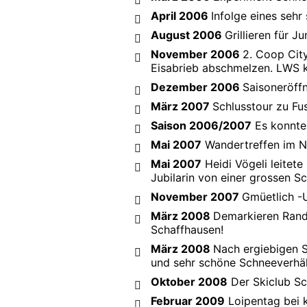
April 2006
Infolge eines seh
August 2006
Grillieren für J
November 2006
2. Coop Cit
Eisabrieb abschmelzen. LWS k
Dezember 2006
Saisoneröff
März 2007
Schlusstour zu Fu
Saison 2006/2007
Es konnte
Mai 2007
Wandertreffen im N
Mai 2007
Heidi Vögeli leitete
Jubilarin von einer grossen S
November 2007
Gmüetlich -
März 2008
Demarkieren Rande
Schaffhausen!
März 2008
Nach ergiebigen S
und sehr schöne Schneeverhäl
Oktober 2008
Der Skiclub Sc
Februar 2009
Loipentag bei 