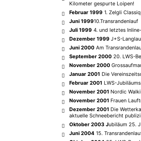
Kilometer gespurte Loipen!
Februar 1999
1. Zelgli Classi
Juni 1999
10.Transrandenlauf
Juli 1999
4. und letztes Inlin
Dezember 1999
J+S-Langlauf
Juni 2000
Am Transrandenlauf
September 2000
20. LWS-Ber
November 2000
Grossaufmar
Januar 2001
Die Vereinszeitsc
Februar 2001
LWS-Jubiläumsr
November 2001
Nordic Walk
November 2001
Frauen Lauftr
Dezember 2001
Die Wetterka
aktuelle Schneebericht publizi
Oktober 2003 J
ubiläum 25. 
Juni 2004
15. Transrandenlau