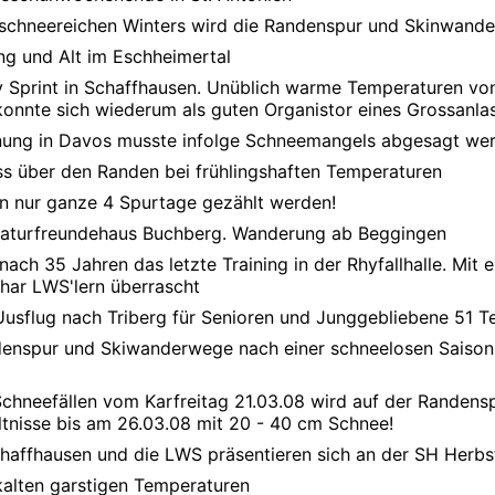
r schneereichen Winters wird die Randenspur und Skinwand
ung und Alt im Eschheimertal
y Sprint in Schaffhausen. Unüblich warme Temperaturen von
onnte sich wiederum als guten Organistor eines Grossanlas
nung in Davos musste infolge Schneemangels abgesagt we
ss über den Randen bei frühlingshaften Temperaturen
n nur ganze 4 Spurtage gezählt werden!
aturfreundehaus Buchberg. Wanderung ab Beggingen
 nach 35 Jahren das letzte Training in der Rhyfallhalle. Mi
char LWS'lern überrascht
Uusflug nach Triberg für Senioren und Junggebliebene 51 T
nspur und Skiwanderwege nach einer schneelosen Saison! 
chneefällen vom Karfreitag 21.03.08 wird auf der Randens
tnisse bis am 26.03.08 mit 20 - 40 cm Schnee!
haffhausen und die LWS präsentieren sich an der SH Herb
kalten garstigen Temperaturen