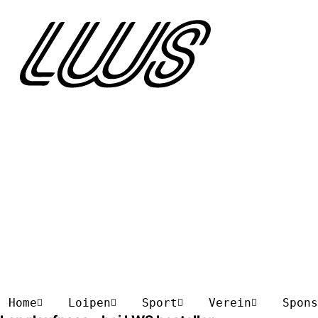
Home
Loipen
Sport
Verein
Spons